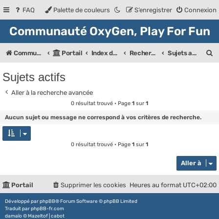
FAQ
Palette de couleurs
S’enregistrer
Connexion
Communauté OxyGen, Play For Fun
R
Communauté OXyGeN
Portail
Index des forums
Rechercher
Sujets actifs
e
Sujets actifs
c
Aller à la recherche avancée
h
0 résultat trouvé • Page
1
sur
1
e
Aucun sujet ou message ne correspond à vos critères de recherche.
r
c
0 résultat trouvé • Page
1
sur
1
h
Aller à
e
r
Portail
Supprimer les cookies
Heures au format
UTC+02:00
Développé par
phpBB
® Forum Software © phpBB Limited
Traduit par
phpBB-fr.com
damaïo ©
Mazeltof
|
cabot