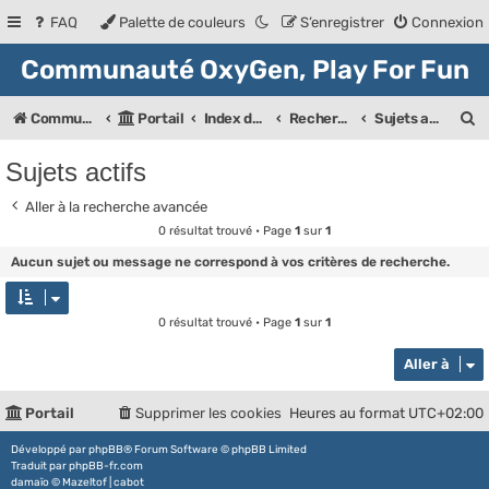
FAQ
Palette de couleurs
S’enregistrer
Connexion
Communauté OxyGen, Play For Fun
R
Communauté OXyGeN
Portail
Index des forums
Rechercher
Sujets actifs
e
Sujets actifs
c
Aller à la recherche avancée
h
0 résultat trouvé • Page
1
sur
1
e
Aucun sujet ou message ne correspond à vos critères de recherche.
r
c
0 résultat trouvé • Page
1
sur
1
h
Aller à
e
r
Portail
Supprimer les cookies
Heures au format
UTC+02:00
Développé par
phpBB
® Forum Software © phpBB Limited
Traduit par
phpBB-fr.com
damaïo ©
Mazeltof
|
cabot