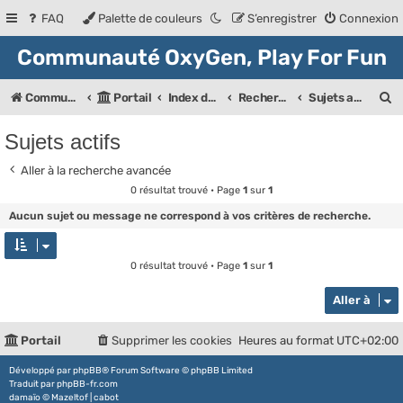
FAQ
Palette de couleurs
S’enregistrer
Connexion
Communauté OxyGen, Play For Fun
R
Communauté OXyGeN
Portail
Index des forums
Rechercher
Sujets actifs
e
Sujets actifs
c
Aller à la recherche avancée
h
0 résultat trouvé • Page
1
sur
1
e
Aucun sujet ou message ne correspond à vos critères de recherche.
r
c
0 résultat trouvé • Page
1
sur
1
h
Aller à
e
r
Portail
Supprimer les cookies
Heures au format
UTC+02:00
Développé par
phpBB
® Forum Software © phpBB Limited
Traduit par
phpBB-fr.com
damaïo ©
Mazeltof
|
cabot