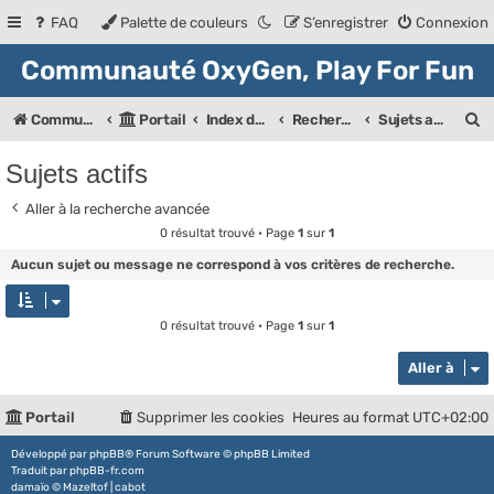
FAQ
Palette de couleurs
S’enregistrer
Connexion
Communauté OxyGen, Play For Fun
R
Communauté OXyGeN
Portail
Index des forums
Rechercher
Sujets actifs
e
Sujets actifs
c
Aller à la recherche avancée
h
0 résultat trouvé • Page
1
sur
1
e
Aucun sujet ou message ne correspond à vos critères de recherche.
r
c
0 résultat trouvé • Page
1
sur
1
h
Aller à
e
r
Portail
Supprimer les cookies
Heures au format
UTC+02:00
Développé par
phpBB
® Forum Software © phpBB Limited
Traduit par
phpBB-fr.com
damaïo ©
Mazeltof
|
cabot