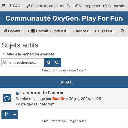
FAQ
Palette de couleurs
S’enregistrer
Connexion
Communauté OxyGen, Play For Fun
R
Communauté OXyGeN
Portail
Index des forums
Rechercher
Sujets actifs
e
Sujets actifs
c
Aller à la recherche avancée
h
Rechercher
Recherche avancée
e
1 résultat trouvé • Page
1
sur
1
r
c
Sujets
h
N
La venue de l'avenir
e
o
Dernier message par
BoulJr
«
30 juil. 2026, 14:25
u
Posté dans
Cinéforum
r
v
e
a
1 résultat trouvé • Page
1
sur
1
u