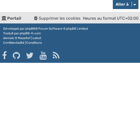
m
Aller à
e
s
Portail
Supprimer les cookies
Heures au format
UTC+02:00
s
a
Développé par
phpBB
® Forum Software © phpBB Limited
g
Traduit par
phpBB-fr.com
e
damaïo ©
Mazeltof
|
cabot
Confidentialité
|
Conditions