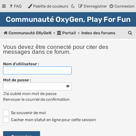
FAQ
Palette de couleurs
S’enregistrer
Connexion
Communauté OxyGen, Play For Fun
R
Communauté OXyGeN
Portail
Index des forums
e
Vous devez être connecté pour citer des
c
messages dans ce forum.
h
Nom d’utilisateur :
e
r
Mot de passe :
c
J’ai oublié mon mot de passe
h
Renvoyer le courriel de confirmation
e
r
Se souvenir de moi
Cacher mon statut en ligne pour cette session