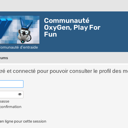
Communauté
OxyGen, Play For
Fun
orums
é et connecté pour pouvoir consulter le profil des 
 passe
 confirmation
n ligne pour cette session