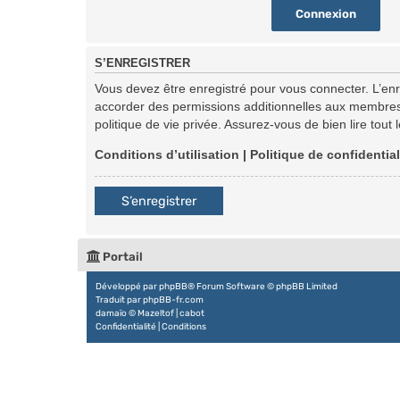
S’ENREGISTRER
Vous devez être enregistré pour vous connecter. L’en
accorder des permissions additionnelles aux membres d
politique de vie privée. Assurez-vous de bien lire tout
Conditions d’utilisation
|
Politique de confidential
S’enregistrer
Portail
Développé par
phpBB
® Forum Software © phpBB Limited
Traduit par
phpBB-fr.com
damaïo ©
Mazeltof
|
cabot
Confidentialité
|
Conditions