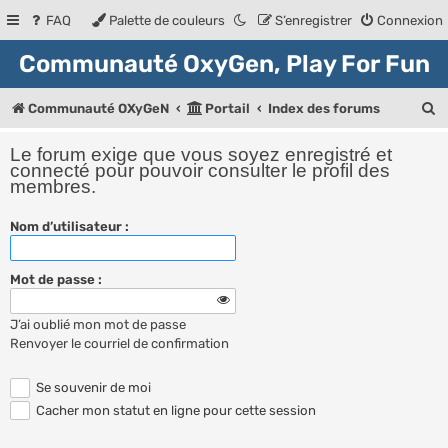
FAQ
Palette de couleurs
S’enregistrer
Connexion
Communauté OxyGen, Play For Fun
R
Communauté OXyGeN
Portail
Index des forums
e
Le forum exige que vous soyez enregistré et
c
connecté pour pouvoir consulter le profil des
membres.
h
e
Nom d’utilisateur :
r
Mot de passe :
c
h
J’ai oublié mon mot de passe
e
Renvoyer le courriel de confirmation
r
Se souvenir de moi
Cacher mon statut en ligne pour cette session