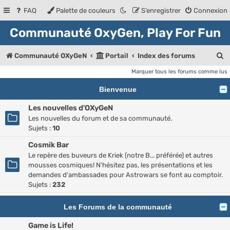
FAQ
Palette de couleurs
S’enregistrer
Connexion
Communauté OxyGen, Play For Fun
R
Communauté OXyGeN
Portail
Index des forums
e
Marquer tous les forums comme lus
c
Bienvenue
h
Les nouvelles d'OXyGeN
e
Les nouvelles du forum et de sa communauté.
Sujets :
10
r
Cosmik Bar
c
Le repère des buveurs de Kriek (notre B... préférée) et autres
h
mousses cosmiques! N'hésitez pas, les présentations et les
e
demandes d'ambassades pour Astrowars se font au comptoir.
Sujets :
232
r
Les Forums de la communauté
Game is Life!