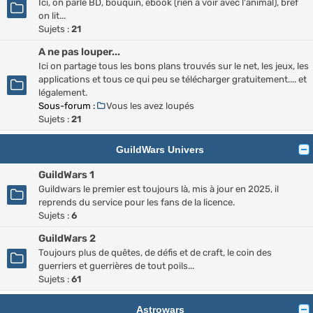
Ici, on parle BD, bouquin, ebook (rien à voir avec l'animal), bref
on lit...
Sujets :
21
A ne pas louper...
Ici on partage tous les bons plans trouvés sur le net, les jeux, les
applications et tous ce qui peu se télécharger gratuitement.... et
légalement.
Sous-forum :
Vous les avez loupés
Sujets :
21
GuildWars Univers
GuildWars 1
Guildwars le premier est toujours là, mis à jour en 2025, il
reprends du service pour les fans de la licence.
Sujets :
6
GuildWars 2
Toujours plus de quêtes, de défis et de craft, le coin des
guerriers et guerrières de tout poils...
Sujets :
61
Astrowars