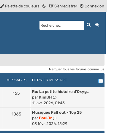
Palette de couleurs
S’enregistrer
Connexion
Rechercher
Recherche avan
Marquer tous les forums comme lus
MESSAGES
DERNIER MESSAGE
Re: La petite histoire d'Oxyg…
165
V
par
KimBH
o
11 avr. 2026, 01:43
i
Musiques Fall out - Top 25
1065
r
V
par
BoulJr
l
o
03 févr. 2026, 15:29
e
i
d