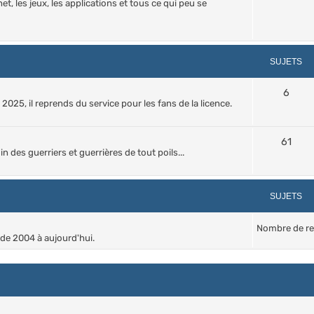
et, les jeux, les applications et tous ce qui peu se
SUJETS
6
 2025, il reprends du service pour les fans de la licence.
61
in des guerriers et guerrières de tout poils...
SUJETS
Nombre de re
 de 2004 à aujourd'hui.