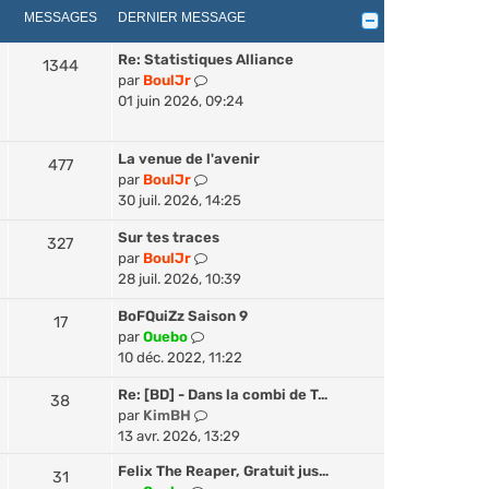
r
e
MESSAGES
DERNIER MESSAGE
l
r
e
n
Re: Statistiques Alliance
1344
d
i
V
par
BoulJr
e
e
o
01 juin 2026, 09:24
r
r
i
n
m
r
i
e
La venue de l'avenir
l
477
e
s
V
par
BoulJr
e
r
s
o
30 juil. 2026, 14:25
d
m
a
i
e
e
Sur tes traces
g
r
327
r
s
V
par
BoulJr
e
l
n
s
o
28 juil. 2026, 10:39
e
i
a
i
d
e
BoFQuiZz Saison 9
g
r
17
e
r
V
par
Ouebo
e
l
r
m
o
10 déc. 2022, 11:22
e
n
e
i
d
i
s
Re: [BD] - Dans la combi de T…
r
38
e
e
s
V
par
KimBH
l
r
r
a
o
13 avr. 2026, 13:29
e
n
m
g
i
d
i
e
Felix The Reaper, Gratuit jus…
e
31
r
e
e