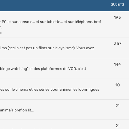
SUJETS
193
PC et sur console... et sur tablette... et sur téléphone, bref
.
rs
357
films (ceci n'est pas un flims sur le cyclisme). Vous avez
144
d "binge watching" et des plateformes de VOD, c'est
10
tes sur le cinéma et les séries pour animer les loonnngues
21
nimal), bref on lit...
21