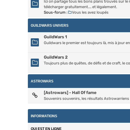
Ici on partage tous les bons plans trouvés sur le n
télécharger gratuitement.... et légalement.
Sous-forum :
Vous les avez loupés
GUILDWARS UNIVERS
GuildWars 1
Guildwars le premier est toujours là, mis à jour en
GuildWars 2
Toujours plus de quêtes, de défis et de craft, le co
ASTROWARS
[Astrowars] - Hall Of fame
Souvenirs souvenirs, les résultats Astrowarriens
INFORMATIONS
QUI EST EN LIGNE