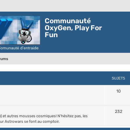
Communauté
OxyGen, Play For
Fun
orums
SUJETS
10
232
ée) et autres mousses cosmiques! N'hésitez pas, les
r Astrowars se font au comptoir.