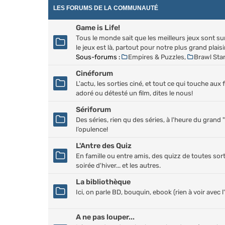
LES FORUMS DE LA COMMUNAUTÉ
Game is Life!
Tous le monde sait que les meilleurs jeux sont sur 
le jeux est là, partout pour notre plus grand plaisir
Sous-forums :
Empires & Puzzles
,
Brawl Sta
Cinéforum
L'actu, les sorties ciné, et tout ce qui touche aux 
adoré ou détesté un film, dites le nous!
Sériforum
Des séries, rien qu des séries, à l'heure du gran
l’opulence!
L'Antre des Quiz
En famille ou entre amis, des quizz de toutes sor
soirée d'hiver... et les autres.
La bibliothèque
Ici, on parle BD, bouquin, ebook (rien à voir avec l'a
A ne pas louper...