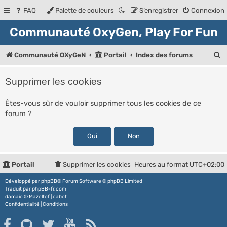
FAQ
Palette de couleurs
S’enregistrer
Connexion
Communauté OxyGen, Play For Fun
R
Communauté OXyGeN
Portail
Index des forums
e
Supprimer les cookies
c
h
Êtes-vous sûr de vouloir supprimer tous les cookies de ce
forum ?
e
r
c
h
Portail
Supprimer les cookies
Heures au format
UTC+02:00
e
Développé par
phpBB
® Forum Software © phpBB Limited
r
Traduit par
phpBB-fr.com
damaïo ©
Mazeltof
|
cabot
Confidentialité
|
Conditions