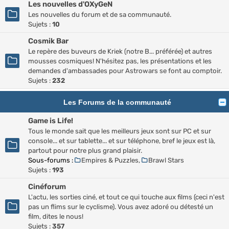
Les nouvelles d'OXyGeN
Les nouvelles du forum et de sa communauté.
Sujets :
10
Cosmik Bar
Le repère des buveurs de Kriek (notre B... préférée) et autres
mousses cosmiques! N'hésitez pas, les présentations et les
demandes d'ambassades pour Astrowars se font au comptoir.
Sujets :
232
Les Forums de la communauté
Game is Life!
Tous le monde sait que les meilleurs jeux sont sur PC et sur
console... et sur tablette... et sur téléphone, bref le jeux est là,
partout pour notre plus grand plaisir.
Sous-forums :
Empires & Puzzles
,
Brawl Stars
Sujets :
193
Cinéforum
L'actu, les sorties ciné, et tout ce qui touche aux films (ceci n'est
pas un flims sur le cyclisme). Vous avez adoré ou détesté un
film, dites le nous!
Sujets :
357