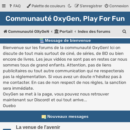
FAQ
Palette de couleurs
S’enregistrer
Connexion
Communauté OxyGen, Play For Fun
R
Communauté OXyGeN
Portail
Index des forums
e
Message de bienvenue
Bienvenue sur les forums de la communauté OxyGen! Ici on
c
discute de tout mais surtout de ciné, de séries, de BD ou bien
h
encore de livres. Les jeux vidéos ne sont pas en restes car nous
e
sommes tous de grand enfants. Attention, pas de liens
publicitaires ou tout autre communication qui ne respecterais
r
pas la réglementation. Si vous avez un doute n'hésitez pas à
c
me contacter. En cas de non respect de nos règles, la sanction
sera immédiate.
h
OxyGen se met à la page, vous pouvez nous retrouver
e
maintenant sur Discord! et oui tout arrive...
Ouebo
r
Nouveaux messages
La venue de l'avenir