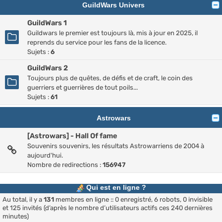
GuildWars Univers
GuildWars 1
Guildwars le premier est toujours là, mis à jour en 2025, il
reprends du service pour les fans de la licence.
Sujets :
6
GuildWars 2
Toujours plus de quêtes, de défis et de craft, le coin des
guerriers et guerrières de tout poils...
Sujets :
61
Astrowars
[Astrowars] - Hall Of fame
Souvenirs souvenirs, les résultats Astrowarriens de 2004 à
aujourd'hui.
Nombre de redirections :
156947
Qui est en ligne ?
Au total, il y a
131
membres en ligne :: 0 enregistré, 6 robots, 0 invisible
et 125 invités (d’après le nombre d’utilisateurs actifs ces 240 dernières
minutes)