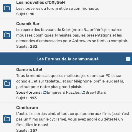
Les nouvelles d'OXyGeN
Les nouvelles du forum et de sa communauté.
Sujets :
10
Cosmik Bar
Le repère des buveurs de Kriek (notre B... préférée) et autres
mousses cosmiques! N'hésitez pas, les présentations et les
demandes d'ambassades pour Astrowars se font au comptoir.
Sujets :
232
Les Forums de la communauté
Game is Life!
Tous le monde sait que les meilleurs jeux sont sur PC et sur
console... et sur tablette... et sur téléphone, bref le jeux est là,
partout pour notre plus grand plaisir.
Sous-forums :
Empires & Puzzles
,
Brawl Stars
Sujets :
193
Cinéforum
L'actu, les sorties ciné, et tout ce qui touche aux films (ceci n'est
pas un flims sur le cyclisme). Vous avez adoré ou détesté un
film, dites le nous!
Sujets :
357