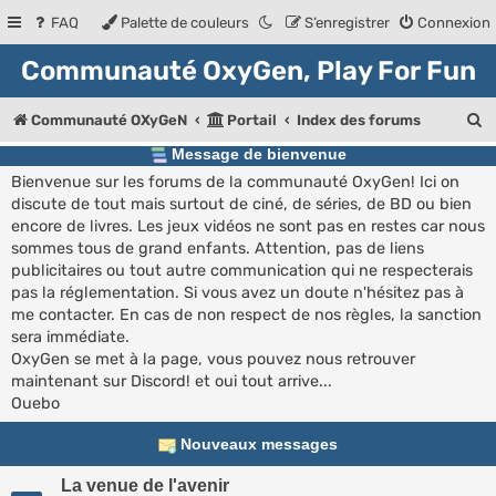
FAQ
Palette de couleurs
S’enregistrer
Connexion
Communauté OxyGen, Play For Fun
R
Communauté OXyGeN
Portail
Index des forums
e
Message de bienvenue
Bienvenue sur les forums de la communauté OxyGen! Ici on
c
discute de tout mais surtout de ciné, de séries, de BD ou bien
h
encore de livres. Les jeux vidéos ne sont pas en restes car nous
e
sommes tous de grand enfants. Attention, pas de liens
publicitaires ou tout autre communication qui ne respecterais
r
pas la réglementation. Si vous avez un doute n'hésitez pas à
c
me contacter. En cas de non respect de nos règles, la sanction
sera immédiate.
h
OxyGen se met à la page, vous pouvez nous retrouver
e
maintenant sur Discord! et oui tout arrive...
Ouebo
r
Nouveaux messages
La venue de l'avenir