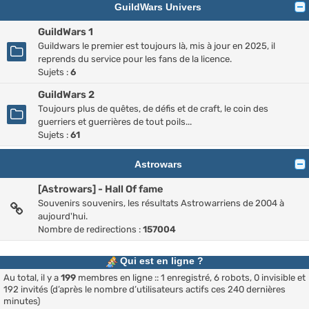
GuildWars Univers
GuildWars 1
Guildwars le premier est toujours là, mis à jour en 2025, il
reprends du service pour les fans de la licence.
Sujets :
6
GuildWars 2
Toujours plus de quêtes, de défis et de craft, le coin des
guerriers et guerrières de tout poils...
Sujets :
61
Astrowars
[Astrowars] - Hall Of fame
Souvenirs souvenirs, les résultats Astrowarriens de 2004 à
aujourd'hui.
Nombre de redirections :
157004
Qui est en ligne ?
Au total, il y a
199
membres en ligne :: 1 enregistré, 6 robots, 0 invisible et
192 invités (d’après le nombre d’utilisateurs actifs ces 240 dernières
minutes)