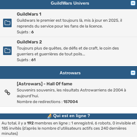
GuildWars Univers
GuildWars 1
Guildwars le premier est toujours là, mis à jour en 2025, il
reprends du service pour les fans de la licence.
Sujets :
6
GuildWars 2
Toujours plus de quêtes, de défis et de craft, le coin des
guerriers et guerrières de tout poils...
Sujets :
61
Astrowars
[Astrowars] - Hall Of fame
Souvenirs souvenirs, les résultats Astrowarriens de 2004 à
aujourd'hui.
Nombre de redirections :
157004
Qui est en ligne ?
Au total, il y a
192
membres en ligne :: 1 enregistré, 6 robots, 0 invisible et
185 invités (d’après le nombre d’utilisateurs actifs ces 240 dernières
minutes)