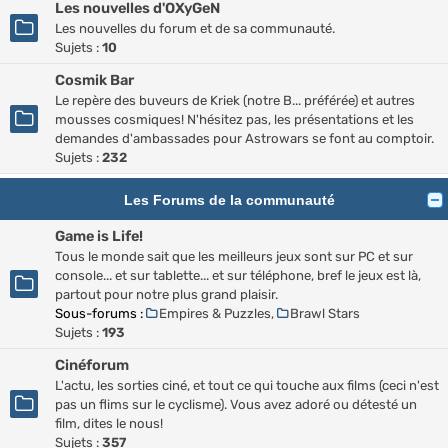
Les nouvelles d'OXyGeN
Les nouvelles du forum et de sa communauté.
Sujets :
10
Cosmik Bar
Le repère des buveurs de Kriek (notre B... préférée) et autres
mousses cosmiques! N'hésitez pas, les présentations et les
demandes d'ambassades pour Astrowars se font au comptoir.
Sujets :
232
Les Forums de la communauté
Game is Life!
Tous le monde sait que les meilleurs jeux sont sur PC et sur
console... et sur tablette... et sur téléphone, bref le jeux est là,
partout pour notre plus grand plaisir.
Sous-forums :
Empires & Puzzles
,
Brawl Stars
Sujets :
193
Cinéforum
L'actu, les sorties ciné, et tout ce qui touche aux films (ceci n'est
pas un flims sur le cyclisme). Vous avez adoré ou détesté un
film, dites le nous!
Sujets :
357