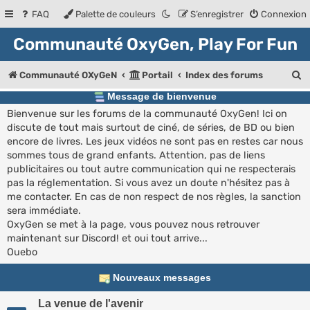
FAQ
Palette de couleurs
S’enregistrer
Connexion
Communauté OxyGen, Play For Fun
R
Communauté OXyGeN
Portail
Index des forums
e
Message de bienvenue
Bienvenue sur les forums de la communauté OxyGen! Ici on
c
discute de tout mais surtout de ciné, de séries, de BD ou bien
h
encore de livres. Les jeux vidéos ne sont pas en restes car nous
e
sommes tous de grand enfants. Attention, pas de liens
publicitaires ou tout autre communication qui ne respecterais
r
pas la réglementation. Si vous avez un doute n'hésitez pas à
c
me contacter. En cas de non respect de nos règles, la sanction
sera immédiate.
h
OxyGen se met à la page, vous pouvez nous retrouver
e
maintenant sur Discord! et oui tout arrive...
Ouebo
r
Nouveaux messages
La venue de l'avenir