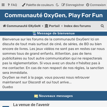
FAQ
Palette de couleurs
S’enregistrer
Connexion
Communauté OxyGen, Play For Fun
R
Communauté OXyGeN
Portail
Index des forums
e
Message de bienvenue
Bienvenue sur les forums de la communauté OxyGen! Ici on
c
discute de tout mais surtout de ciné, de séries, de BD ou bien
h
encore de livres. Les jeux vidéos ne sont pas en restes car nous
e
sommes tous de grand enfants. Attention, pas de liens
publicitaires ou tout autre communication qui ne respecterais
r
pas la réglementation. Si vous avez un doute n'hésitez pas à
c
me contacter. En cas de non respect de nos règles, la sanction
sera immédiate.
h
OxyGen se met à la page, vous pouvez nous retrouver
e
maintenant sur Discord! et oui tout arrive...
Ouebo
r
Nouveaux messages
La venue de l'avenir