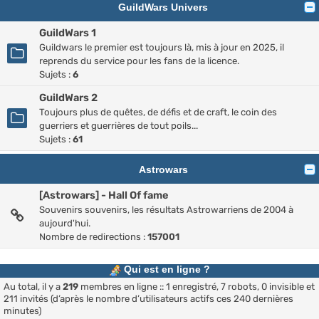
GuildWars Univers
GuildWars 1
Guildwars le premier est toujours là, mis à jour en 2025, il
reprends du service pour les fans de la licence.
Sujets :
6
GuildWars 2
Toujours plus de quêtes, de défis et de craft, le coin des
guerriers et guerrières de tout poils...
Sujets :
61
Astrowars
[Astrowars] - Hall Of fame
Souvenirs souvenirs, les résultats Astrowarriens de 2004 à
aujourd'hui.
Nombre de redirections :
157001
Qui est en ligne ?
Au total, il y a
219
membres en ligne :: 1 enregistré, 7 robots, 0 invisible et
211 invités (d’après le nombre d’utilisateurs actifs ces 240 dernières
minutes)