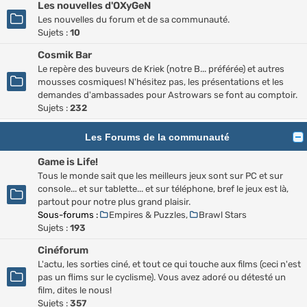
Les nouvelles d'OXyGeN
Les nouvelles du forum et de sa communauté.
Sujets :
10
Cosmik Bar
Le repère des buveurs de Kriek (notre B... préférée) et autres
mousses cosmiques! N'hésitez pas, les présentations et les
demandes d'ambassades pour Astrowars se font au comptoir.
Sujets :
232
Les Forums de la communauté
Game is Life!
Tous le monde sait que les meilleurs jeux sont sur PC et sur
console... et sur tablette... et sur téléphone, bref le jeux est là,
partout pour notre plus grand plaisir.
Sous-forums :
Empires & Puzzles
,
Brawl Stars
Sujets :
193
Cinéforum
L'actu, les sorties ciné, et tout ce qui touche aux films (ceci n'est
pas un flims sur le cyclisme). Vous avez adoré ou détesté un
film, dites le nous!
Sujets :
357