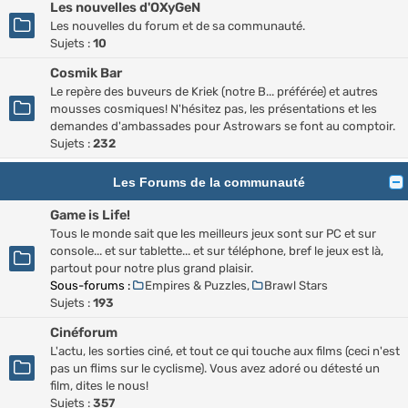
Les nouvelles d'OXyGeN
Les nouvelles du forum et de sa communauté.
Sujets :
10
Cosmik Bar
Le repère des buveurs de Kriek (notre B... préférée) et autres
mousses cosmiques! N'hésitez pas, les présentations et les
demandes d'ambassades pour Astrowars se font au comptoir.
Sujets :
232
Les Forums de la communauté
Game is Life!
Tous le monde sait que les meilleurs jeux sont sur PC et sur
console... et sur tablette... et sur téléphone, bref le jeux est là,
partout pour notre plus grand plaisir.
Sous-forums :
Empires & Puzzles
,
Brawl Stars
Sujets :
193
Cinéforum
L'actu, les sorties ciné, et tout ce qui touche aux films (ceci n'est
pas un flims sur le cyclisme). Vous avez adoré ou détesté un
film, dites le nous!
Sujets :
357