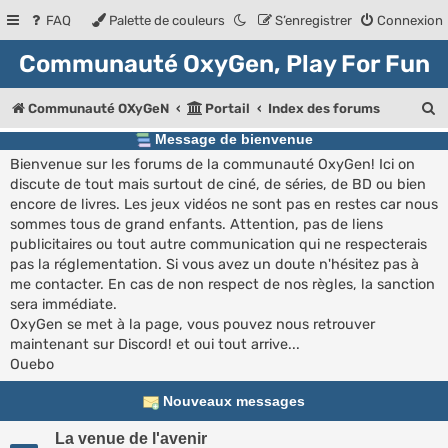
FAQ
Palette de couleurs
S’enregistrer
Connexion
Communauté OxyGen, Play For Fun
R
Communauté OXyGeN
Portail
Index des forums
e
Message de bienvenue
Bienvenue sur les forums de la communauté OxyGen! Ici on
c
discute de tout mais surtout de ciné, de séries, de BD ou bien
h
encore de livres. Les jeux vidéos ne sont pas en restes car nous
e
sommes tous de grand enfants. Attention, pas de liens
publicitaires ou tout autre communication qui ne respecterais
r
pas la réglementation. Si vous avez un doute n'hésitez pas à
c
me contacter. En cas de non respect de nos règles, la sanction
sera immédiate.
h
OxyGen se met à la page, vous pouvez nous retrouver
e
maintenant sur Discord! et oui tout arrive...
Ouebo
r
Nouveaux messages
La venue de l'avenir