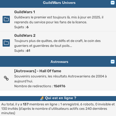
GuildWars Univers
GuildWars 1
Guildwars le premier est toujours là, mis à jour en 2025, il
reprends du service pour les fans de la licence.
Sujets :
6
GuildWars 2
Toujours plus de quêtes, de défis et de craft, le coin des
guerriers et guerrières de tout poils...
Sujets :
61
Astrowars
[Astrowars] - Hall Of fame
Souvenirs souvenirs, les résultats Astrowarriens de 2004 à
aujourd'hui.
Nombre de redirections :
156976
Qui est en ligne ?
Au total, il y a
137
membres en ligne :: 1 enregistré, 6 robots, 0 invisible et
130 invités (d’après le nombre d’utilisateurs actifs ces 240 dernières
minutes)