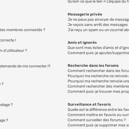
Qu’est-ce que le lien « L’équipe du 
Messagerie privée
Je ne peux pas envoyer de message
Je reçois sans arrêt des messages i
 des membres connectés ?
J’ai reçu un spam ou un courriel a
correcte !
Amis et ignorés
Que sont mes listes d’amis et d’ign
 d’utilisateur ?
Comment puis-je ajouter/supprimer 
Recherche dans les forums
demande de me connecter !?
Comment rechercher dans les for
Pourquoi ma recherche ne renvoie 
Pourquoi ma recherche renvoie une
 ?
Comment rechercher des membres
Comment puis-je trouver mes prop
Surveillance et favoris
ondage ?
Quelle est la différence entre les fav
Comment mettre en favoris ou surve
Comment surveiller des forums ?
age ?
Comment puis-je supprimer mes sur