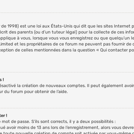
de 1998) est une loi aux États-Unis qui dit que les sites Internet 
rit des parents (ou d’un tuteur légal) pour la collecte de ces inf
applique à vous, lorsque vous vous enregistrez ou que quelqu’un le 
imited et les propriétaires de ce forum ne peuvent pas fournir de c
xception de celles mentionnées dans la question « Qui contacter p
 !
ésactivé la création de nouveaux comptes. Il peut également avoir 
r du forum pour obtenir de l’aide.
er !
 mot de passe. S’ils sont corrects, il y a deux possibilités :
ué avoir moins de 13 ans lors de l’enregistrement, alors vous devrez
 toute nouvelle création de compte soit activée par vous-même o